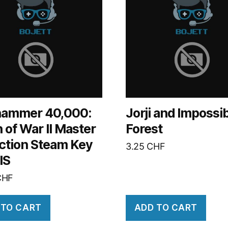
ammer 40,000:
Jorji and Impossi
of War II Master
Forest
ection Steam Key
3.25
CHF
IS
CHF
 TO CART
ADD TO CART