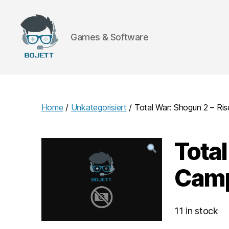
Games & Software
Bojett
Games
Home
/
Unkategorisiert
/ Total War: Shogun 2 – R
Total
Camp
11 in stock