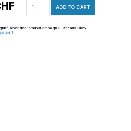
Total
CHF
ADD TO CART
War:
Shogun
2
ogun2-RiseoftheSamuraiCampaignDLCSteamCDKey
-
orisiert
Rise
of
the
Samurai
Campaign
DLC
Steam
CD
Key
quantity