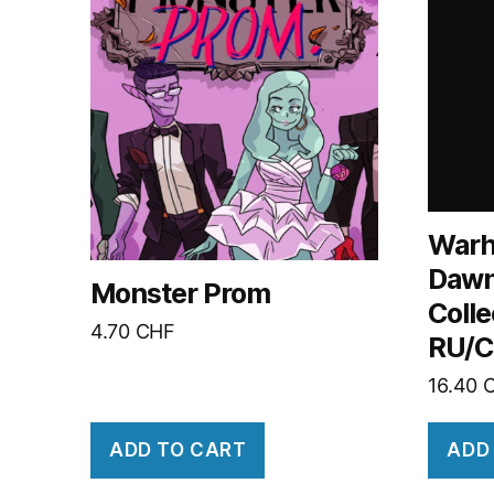
Warh
Dawn 
Monster Prom
Coll
4.70
CHF
RU/C
16.40
ADD TO CART
ADD