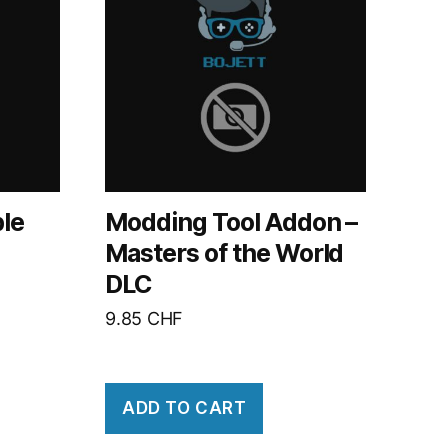
ble
Modding Tool Addon –
Masters of the World
DLC
9.85
CHF
ADD TO CART