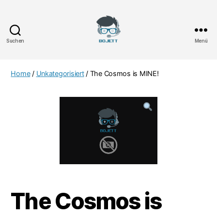
Suchen
Menü
Bojett
Games
Home
/
Unkategorisiert
/ The Cosmos is MINE!
The Cosmos is