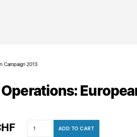
an Campaign 2013
 Operations: Europe
Tank
CHF
ADD TO CART
Operations: