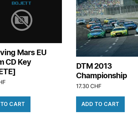
iving Mars EU
m CD Key
DTM 2013
ETE]
Championship
HF
17.30
CHF
 TO CART
ADD TO CART