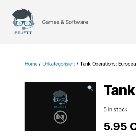
Games & Software
Bojett
Games
Home
/
Unkategorisiert
/ Tank Operations: Europe
Tank
5 in stock
5.95