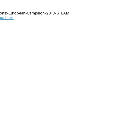
European
Campaign
ions:-European-Campaign-2013-STEAM
2013
orisiert
quantity