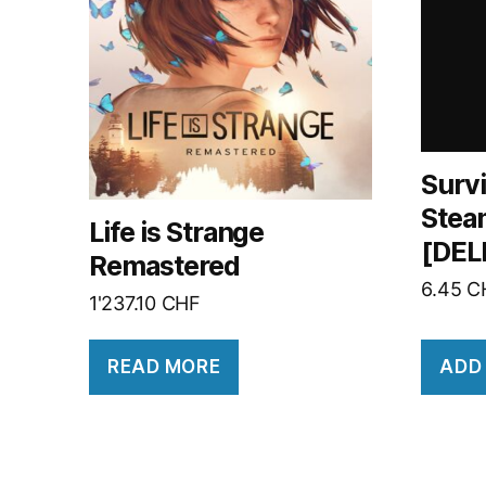
Surv
Stea
Life is Strange
[DEL
Remastered
6.45
C
1'237.10
CHF
READ MORE
ADD