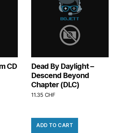
am CD
Dead By Daylight –
Descend Beyond
Chapter (DLC)
11.35
CHF
ADD TO CART