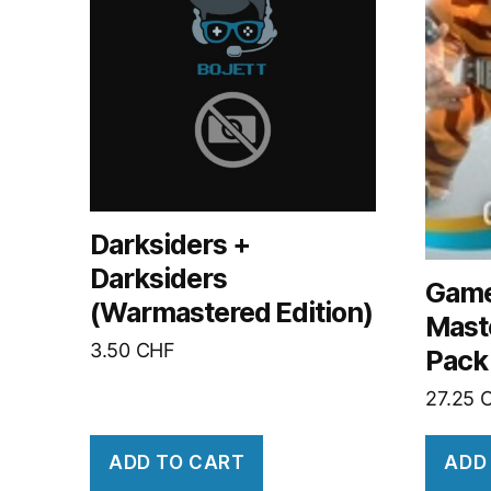
Darksiders +
Darksiders
Game
(Warmastered Edition)
Maste
3.50
CHF
Pack
27.25
ADD TO CART
ADD