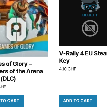
V-Rally 4 EU Ste
Key
s of Glory –
4.10
CHF
rs of the Arena
 (DLC)
CHF
 TO CART
ADD TO CART