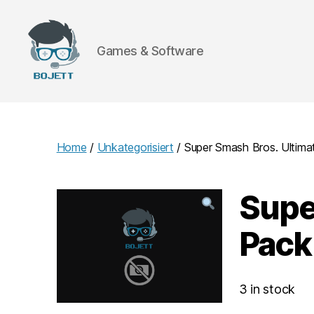
Games & Software
Bojett
Games
Home
/
Unkategorisiert
/ Super Smash Bros. Ultima
Supe
Pack
3 in stock