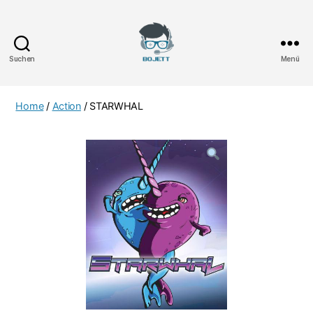
Suchen
Menü
Bojett
Games
Home
/
Action
/ STARWHAL