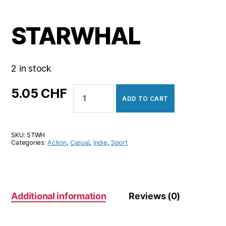
STARWHAL
2 in stock
STARWHAL
5.05
CHF
ADD TO CART
quantity
SKU:
STWH
Categories:
Action
,
Casual
,
Indie
,
Sport
Additional information
Reviews (0)