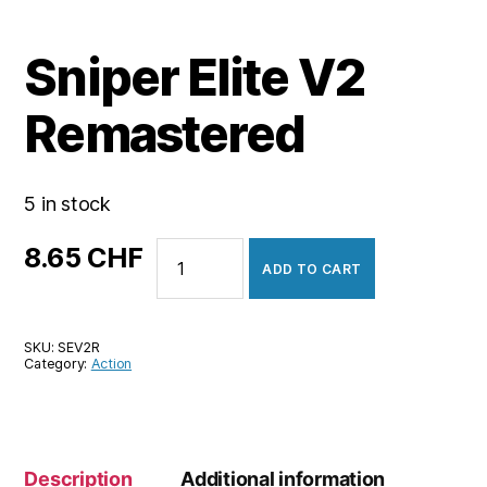
Sniper Elite V2
Remastered
5 in stock
Sniper
8.65
CHF
ADD TO CART
Elite
V2
Remastered
SKU:
SEV2R
quantity
Category:
Action
Description
Additional information