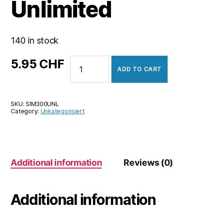
Unlimited
140 in stock
SimCity
5.95
CHF
ADD TO CART
3000
Unlimited
quantity
SKU:
SIM300UNL
Category:
Unkategorisiert
Additional information
Reviews (0)
Additional information