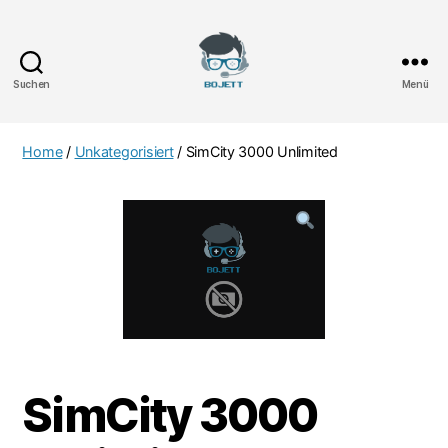
Suchen
Menü
Bojett
Games
Home
/
Unkategorisiert
/ SimCity 3000 Unlimited
SimCity 3000