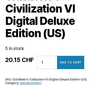
Civilization VI
Digital Deluxe
Edition (US)
5 in stock
Sid
20.15
CHF
ADD TO CART
Meier's
Civilization
VI
SKU:
Sid-Meier's-Civilization-VI-Digital-Deluxe-Edition-(US)
Digital
Category:
Unkategorisiert
Deluxe
Edition
(US)
quantity