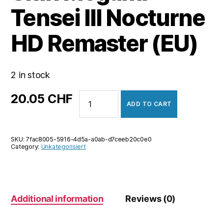
Tensei III Nocturne
HD Remaster (EU)
2 in stock
Shin
20.05
CHF
ADD TO CART
Megami
Tensei
III
SKU:
7fac8005-5916-4d5a-a0ab-d7ceeb20c0e0
Nocturne
Category:
Unkategorisiert
HD
Remaster
(EU)
quantity
Additional information
Reviews (0)