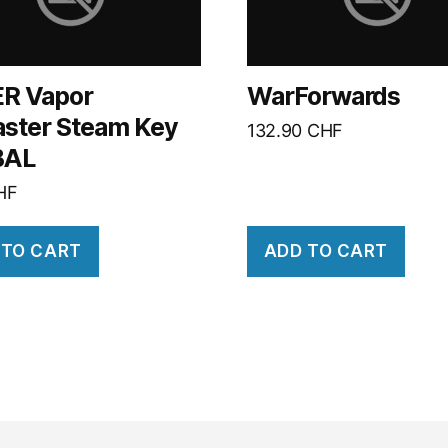
R Vapor
WarForwards
ster Steam Key
132.90
CHF
BAL
HF
 TO CART
ADD TO CART