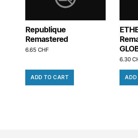
Republique
ETHE
Remastered
Rema
GLO
6.65
CHF
6.30
C
ADD TO CART
ADD