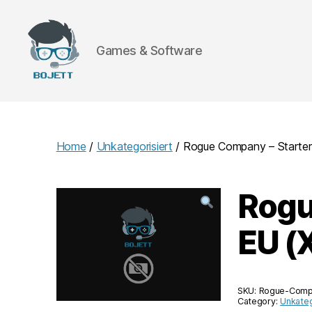
Games & Software
Bojett
Games
Home
/
Unkategorisiert
/ Rogue Company – Starter
Rogu
EU (
SKU:
Rogue-Compa
Category:
Unkateg