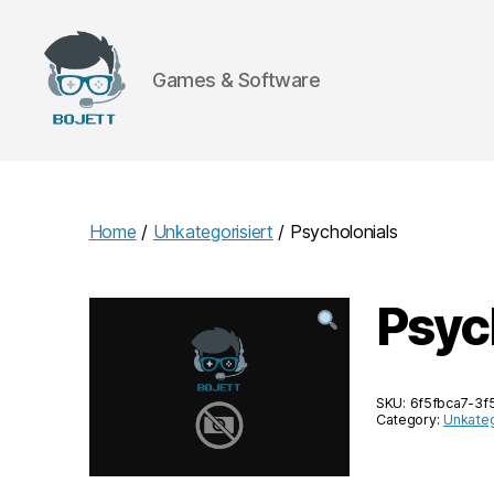
Games & Software
Bojett
Games
Home
/
Unkategorisiert
/ Psycholonials
Psyc
SKU:
6f5fbca7-3
Category:
Unkateg