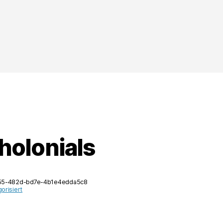
holonials
f55-482d-bd7e-4b1e4edda5c8
orisiert