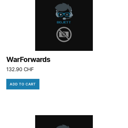
WarForwards
132.90
CHF
ADD TO CART