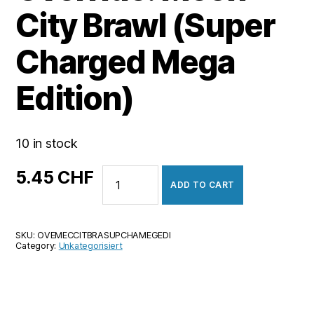
City Brawl (Super
Charged Mega
Edition)
10 in stock
Override:
5.45
CHF
ADD TO CART
Mech
City
Brawl
SKU:
OVEMECCITBRASUPCHAMEGEDI
(Super
Category:
Unkategorisiert
Charged
Mega
Edition)
quantity