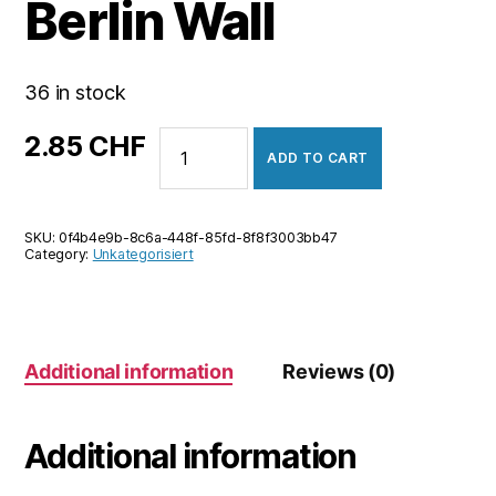
Berlin Wall
36 in stock
Ostalgie:
2.85
CHF
ADD TO CART
The
Berlin
Wall
SKU:
0f4b4e9b-8c6a-448f-85fd-8f8f3003bb47
quantity
Category:
Unkategorisiert
Additional information
Reviews (0)
Additional information