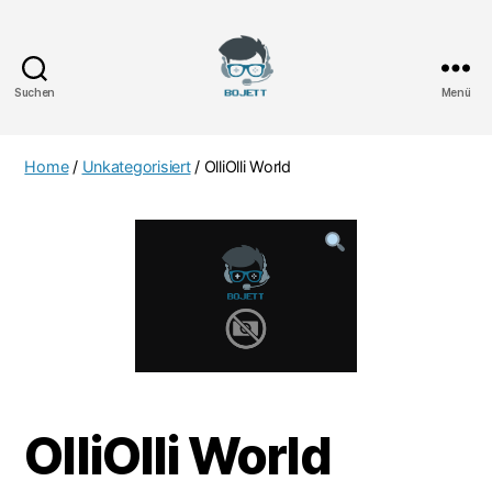
Suchen
Menü
Bojett
Games
Home
/
Unkategorisiert
/ OlliOlli World
OlliOlli World