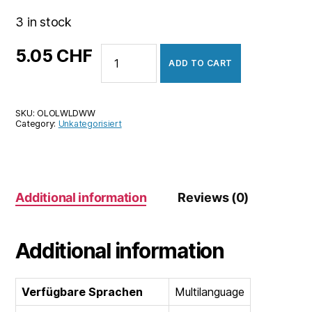
3 in stock
OlliOlli
5.05
CHF
ADD TO CART
World
quantity
SKU:
OLOLWLDWW
Category:
Unkategorisiert
Additional information
Reviews (0)
Additional information
Verfügbare Sprachen
Multilanguage