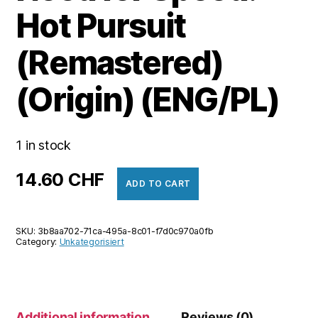
Hot Pursuit
(Remastered)
(Origin) (ENG/PL)
1 in stock
14.60
CHF
ADD TO CART
SKU:
3b8aa702-71ca-495a-8c01-f7d0c970a0fb
Category:
Unkategorisiert
Additional information
Reviews (0)