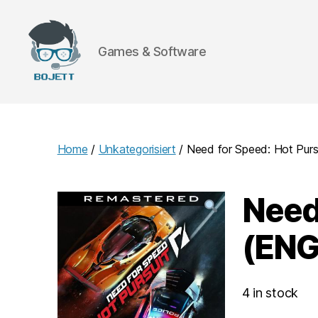
Games & Software
Bojett
Games
Home
/
Unkategorisiert
/ Need for Speed: Hot Pur
Need
(ENG
4 in stock