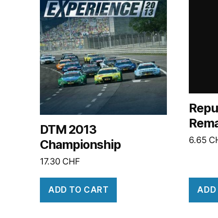
Repu
Rema
DTM 2013
6.65
C
Championship
17.30
CHF
ADD TO CART
ADD