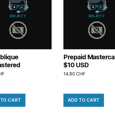
blique
Prepaid Masterca
stered
$10 USD
HF
14.80
CHF
 TO CART
ADD TO CART