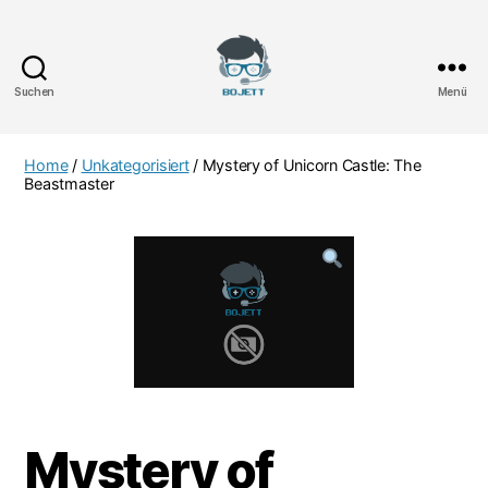
Suchen
Menü
Bojett
Games
Home
/
Unkategorisiert
/ Mystery of Unicorn Castle: The
Beastmaster
Mystery of