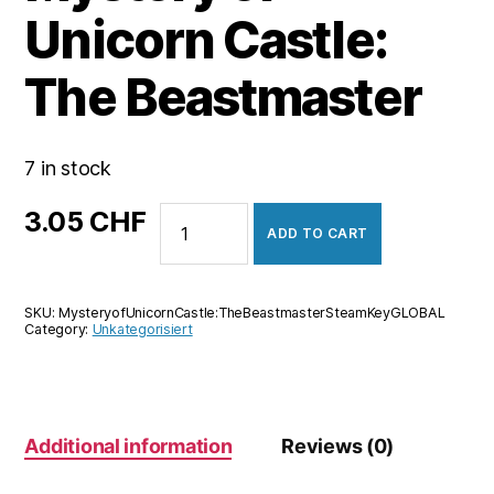
Unicorn Castle:
The Beastmaster
7 in stock
Mystery
3.05
CHF
ADD TO CART
of
Unicorn
Castle:
SKU:
MysteryofUnicornCastle:TheBeastmasterSteamKeyGLOBAL
The
Category:
Unkategorisiert
Beastmaster
quantity
Additional information
Reviews (0)