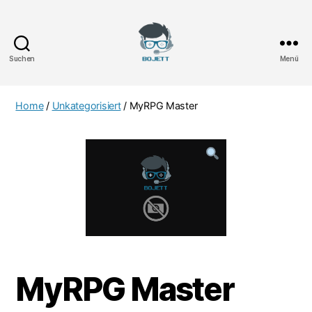
Suchen
Menü
Bojett
Games
Home
/
Unkategorisiert
/ MyRPG Master
MyRPG Master