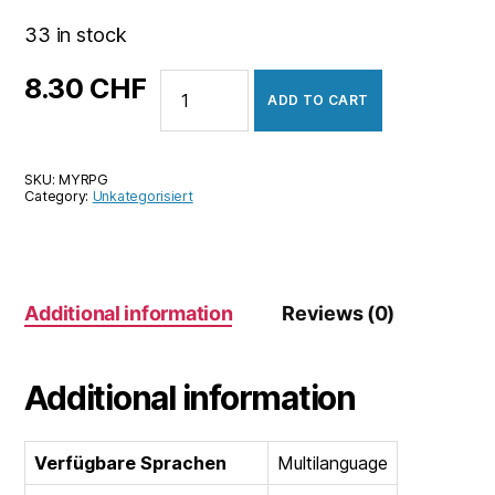
33 in stock
MyRPG
8.30
CHF
ADD TO CART
Master
quantity
SKU:
MYRPG
Category:
Unkategorisiert
Additional information
Reviews (0)
Additional information
Verfügbare Sprachen
Multilanguage