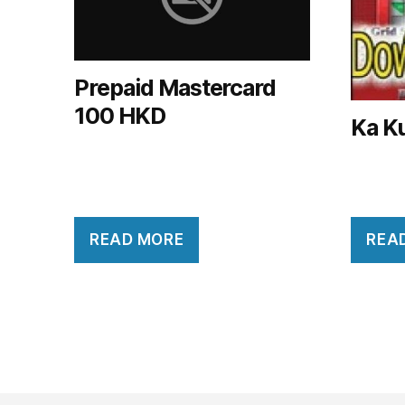
Prepaid Mastercard
100 HKD
Ka K
READ MORE
REA