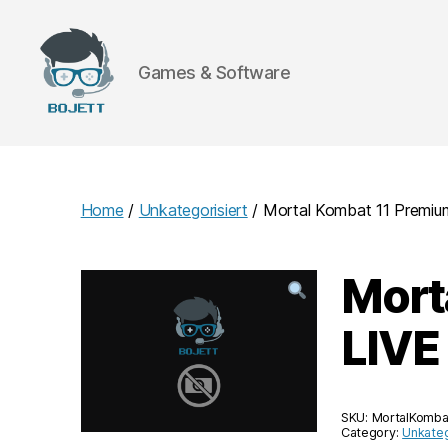
Games & Software
Bojett
Games
Home
/
Unkategorisiert
/ Mortal Kombat 11 Premi
Mort
LIVE
SKU:
MortalKomba
Category:
Unkateg