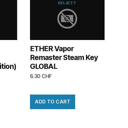
ETHER Vapor
Remaster Steam Key
tion)
GLOBAL
6.30
CHF
ADD TO CART