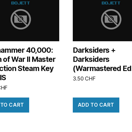
ammer 40,000:
Darksiders +
of War II Master
Darksiders
ection Steam Key
(Warmastered Edi
IS
3.50
CHF
CHF
 TO CART
ADD TO CART