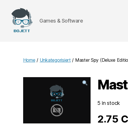
Games & Software
Bojett
Games
Home
/
Unkategorisiert
/ Master Spy (Deluxe Editi
Mast
5 in stock
2.75
C