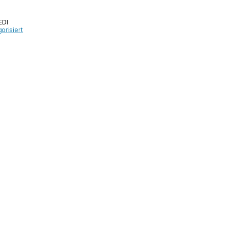
(Deluxe
Edition)
DI
quantity
orisiert