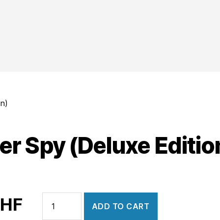
on)
er Spy (Deluxe Editio
Master
HF
ADD TO CART
Spy