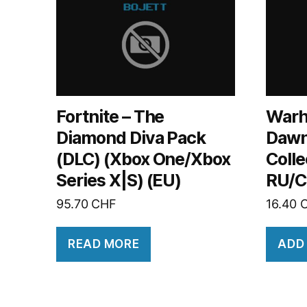
Fortnite – The
Warh
Diamond Diva Pack
Dawn 
(DLC) (Xbox One/Xbox
Coll
Series X|S) (EU)
RU/C
95.70
CHF
16.40
READ MORE
ADD