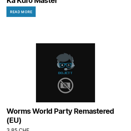
Ka Kuro Master
READ MORE
Worms World Party Remastered
(EU)
3.85
CHF