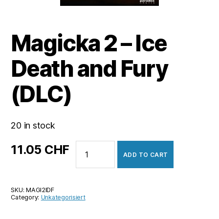
Magicka 2 – Ice
Death and Fury
(DLC)
20 in stock
Magicka
11.05
CHF
ADD TO CART
2
-
Ice
SKU:
MAGI2IDF
Death
Category:
Unkategorisiert
and
Fury