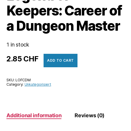
Keepers: Career of
a Dungeon Master
1 in stock
2.85
CHF
ADD TO CART
SKU:
LOFCDM
Category:
Unkategorisiert
Additional information
Reviews (0)