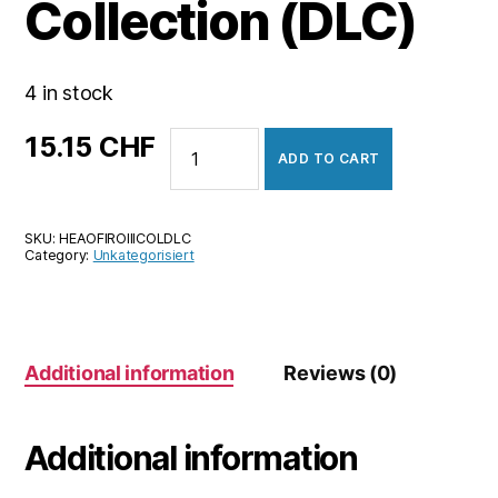
Collection (DLC)
4 in stock
Hearts
15.15
CHF
ADD TO CART
of
Iron
III
SKU:
HEAOFIROIIICOLDLC
-
Category:
Unkategorisiert
Collection
(DLC)
quantity
Additional information
Reviews (0)
Additional information