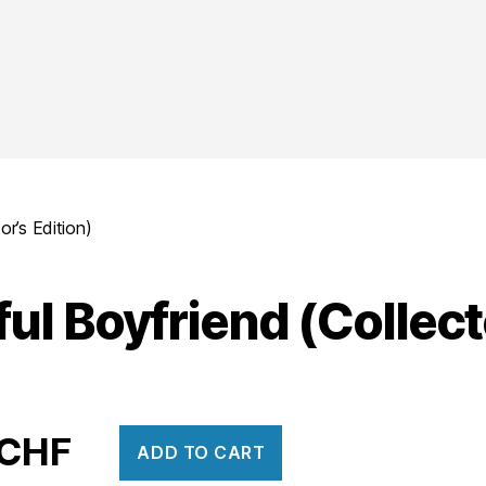
or’s Edition)
ul Boyfriend (Collect
CHF
ADD TO CART