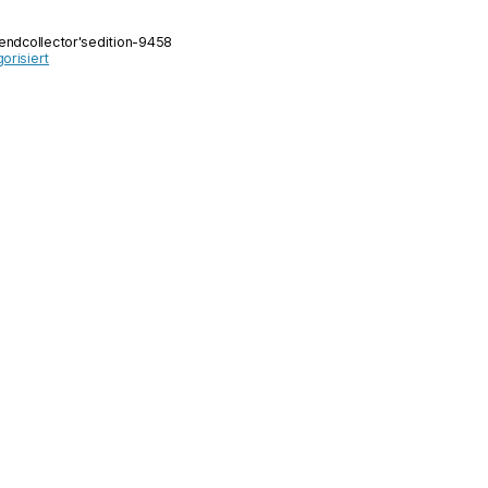
iendcollector'sedition-9458
orisiert