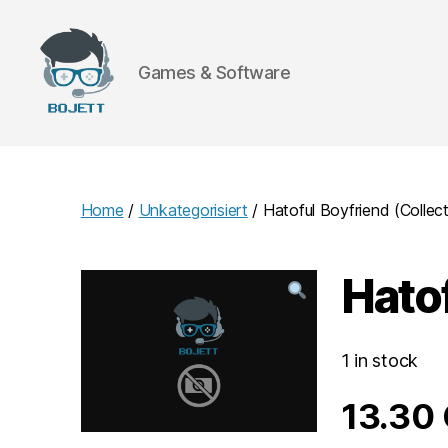
Games & Software
Bojett
Games
Home
/
Unkategorisiert
/ Hatoful Boyfriend (Collect
Hatof
1 in stock
13.30