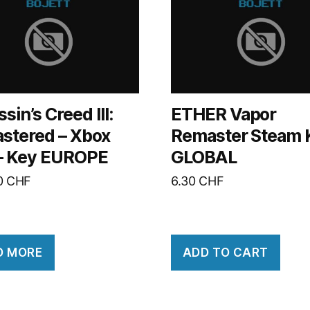
sin’s Creed III:
ETHER Vapor
stered – Xbox
Remaster Steam 
– Key EUROPE
GLOBAL
10
CHF
6.30
CHF
D MORE
ADD TO CART