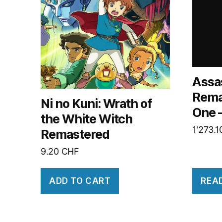
Assas
Rema
Ni no Kuni: Wrath of
One 
the White Witch
1'273.
Remastered
9.20
CHF
ADD TO CART
REA