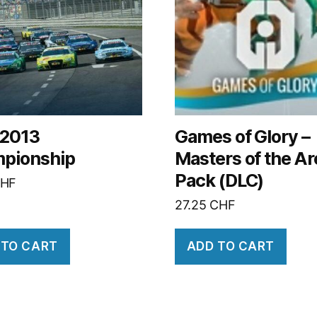
2013
Games of Glory –
pionship
Masters of the A
Pack (DLC)
HF
27.25
CHF
 TO CART
ADD TO CART