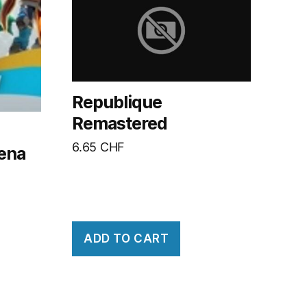
Republique
Remastered
6.65
CHF
rena
ADD TO CART