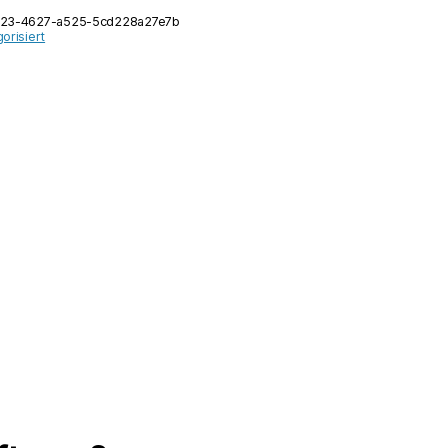
d23-4627-a525-5cd228a27e7b
orisiert