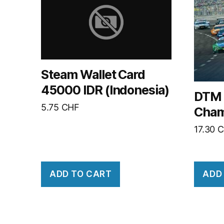
Steam Wallet Card
45000 IDR (Indonesia)
DTM 
5.75
CHF
Cham
17.30
C
ADD TO CART
ADD