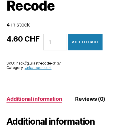
Recode
4 in stock
.hack//G.U.
4.60
CHF
ADD TO CART
Last
Recode
quantity
SKU:
.hack//g.u.lastrecode-3137
Category:
Unkategorisiert
Additional information
Reviews (0)
Additional information