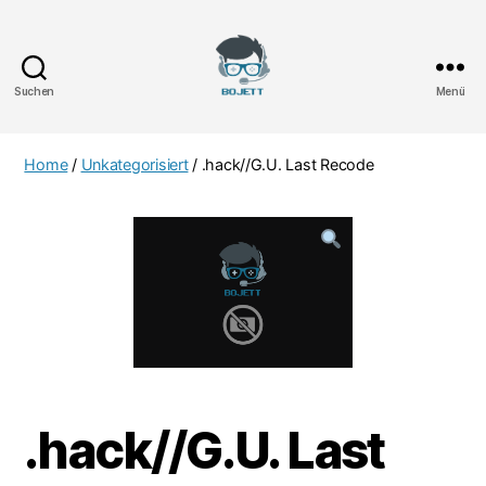
Suchen
Menü
Bojett
Games
Home
/
Unkategorisiert
/ .hack//G.U. Last Recode
.hack//G.U. Last