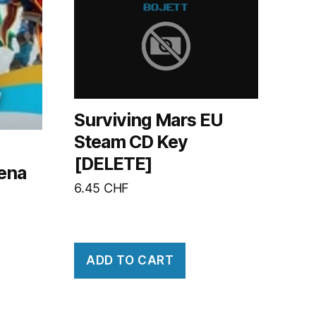
Surviving Mars EU
Steam CD Key
[DELETE]
rena
6.45
CHF
ADD TO CART