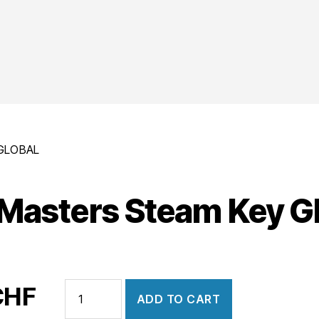
 GLOBAL
 Masters Steam Key 
Grid
CHF
ADD TO CART
Masters