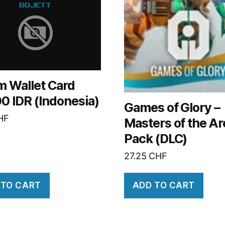
m Wallet Card
0 IDR (Indonesia)
Games of Glory –
HF
Masters of the A
Pack (DLC)
27.25
CHF
 TO CART
ADD TO CART