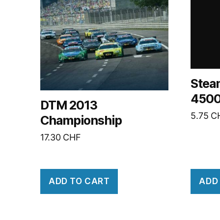
Stea
4500
DTM 2013
5.75
C
Championship
17.30
CHF
ADD TO CART
ADD