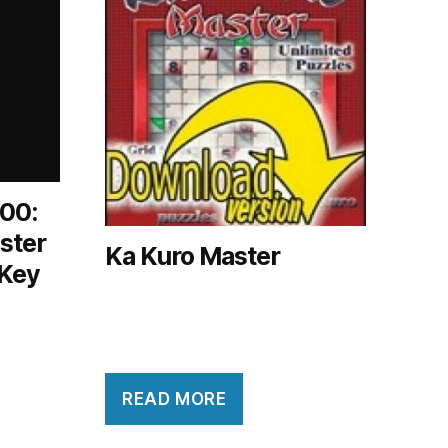
00:
ster
Ka Kuro Master
 Key
READ MORE