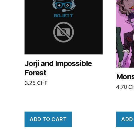
Jorji and Impossible
Forest
Mons
3.25
CHF
4.70
C
ADD TO CART
ADD