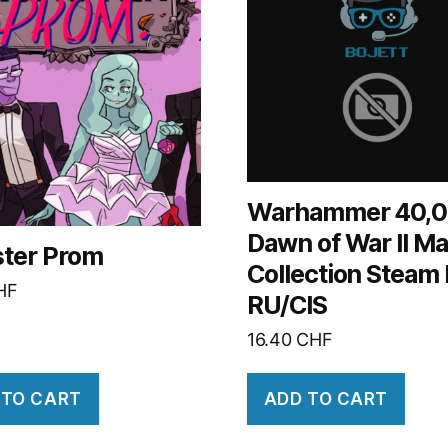
Warhammer 40,0
Dawn of War II Ma
ter Prom
Collection Steam
HF
RU/CIS
16.40
CHF
 TO CART
ADD TO CART