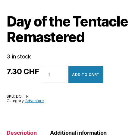
Day of the Tentacle
Remastered
3 in stock
Day
7.30
CHF
ADD TO CART
of
the
Tentacle
SKU:
DOTTR
Remastered
Category:
Adventure
quantity
Description
Additional information