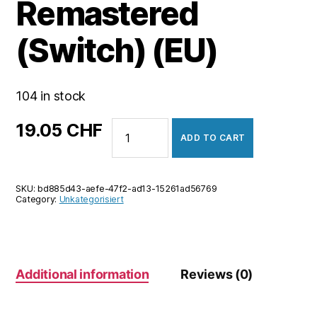
Remastered
(Switch) (EU)
104 in stock
Crysis
19.05
CHF
ADD TO CART
Remastered
(Switch)
(EU)
SKU:
bd885d43-aefe-47f2-ad13-15261ad56769
quantity
Category:
Unkategorisiert
Additional information
Reviews (0)