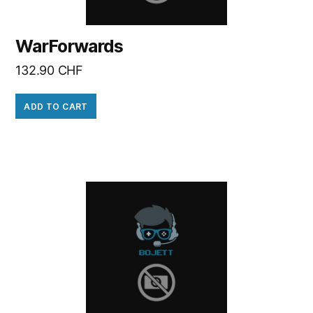
WarForwards
132.90
CHF
ADD TO CART