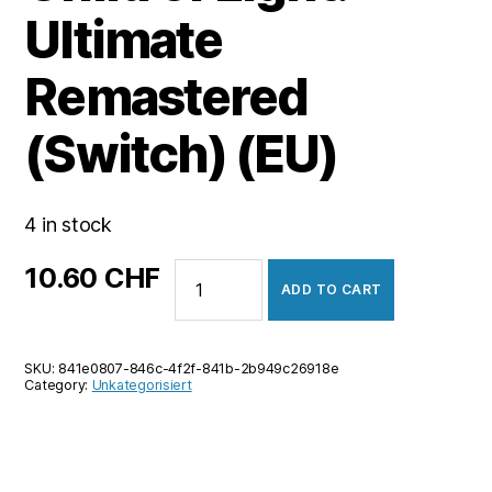
Ultimate
Remastered
(Switch) (EU)
4 in stock
Child
10.60
CHF
ADD TO CART
of
Light:
Ultimate
SKU:
841e0807-846c-4f2f-841b-2b949c26918e
Remastered
Category:
Unkategorisiert
(Switch)
(EU)
quantity