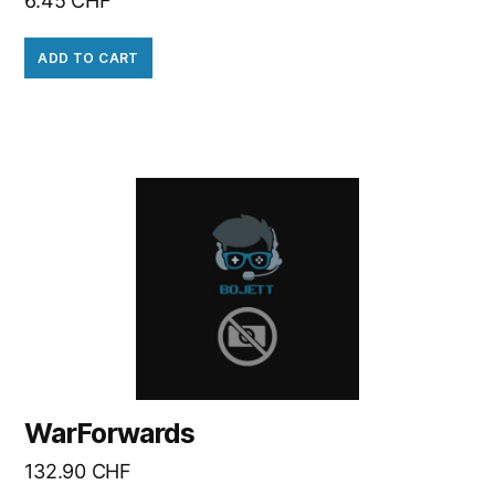
6.45
CHF
ADD TO CART
WarForwards
132.90
CHF