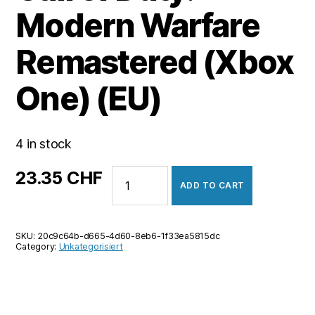
Modern Warfare
Remastered (Xbox
One) (EU)
4 in stock
Call
23.35
CHF
ADD TO CART
of
Duty:
Modern
SKU:
20c9c64b-d665-4d60-8eb6-1f33ea5815dc
Warfare
Category:
Unkategorisiert
Remastered
(Xbox
One)
(EU)