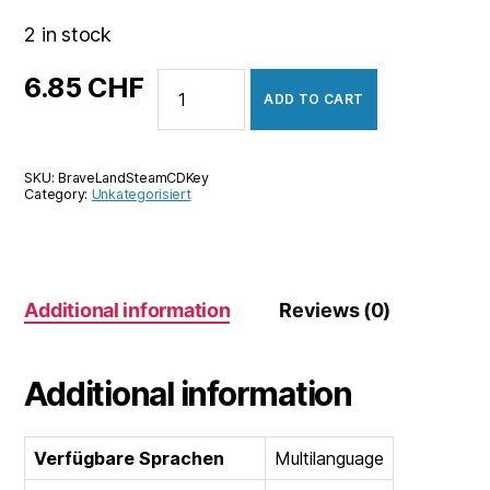
2 in stock
BraveLand
6.85
CHF
ADD TO CART
quantity
SKU:
BraveLandSteamCDKey
Category:
Unkategorisiert
Additional information
Reviews (0)
Additional information
Verfügbare Sprachen
Multilanguage