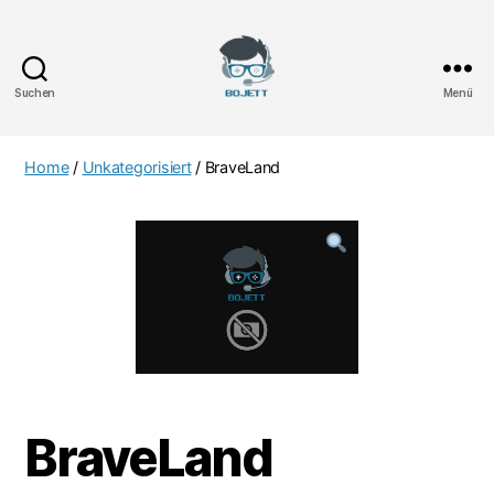
Suchen
Menü
Bojett
Games
Home
/
Unkategorisiert
/ BraveLand
BraveLand