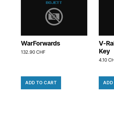
WarForwards
V-Ra
Key
132.90
CHF
4.10
C
ADD TO CART
ADD