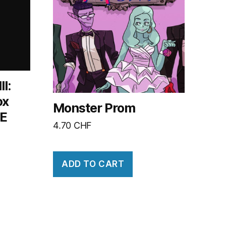
I:
ox
Monster Prom
PE
4.70
CHF
ADD TO CART