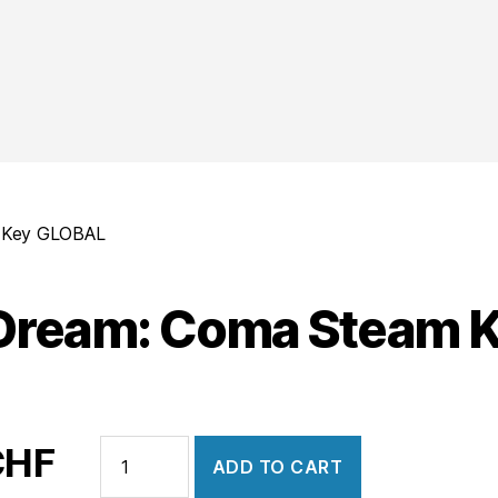
 Key GLOBAL
Dream: Coma Steam 
Bad
CHF
ADD TO CART
Dream: