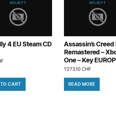
lly 4 EU Steam CD
Assassin’s Creed II
Remastered – Xb
One – Key EURO
HF
1'273.10
CHF
 TO CART
READ MORE