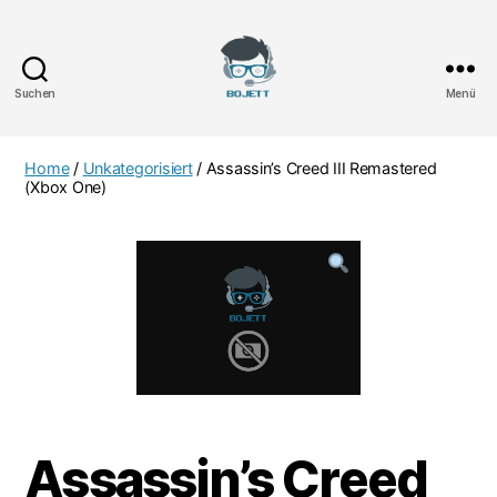
Suchen
Menü
Bojett
Games
Home
/
Unkategorisiert
/ Assassin’s Creed III Remastered
(Xbox One)
Assassin’s Creed