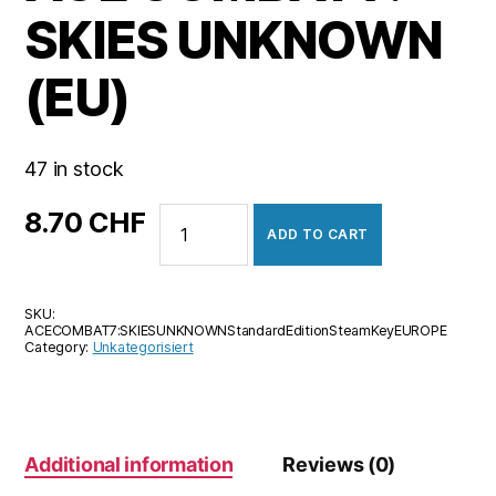
SKIES UNKNOWN
(EU)
47 in stock
ACE
8.70
CHF
ADD TO CART
COMBAT
7:
SKIES
SKU:
UNKNOWN
ACECOMBAT7:SKIESUNKNOWNStandardEditionSteamKeyEUROPE
(EU)
Category:
Unkategorisiert
quantity
Additional information
Reviews (0)